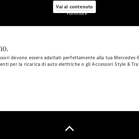
Originali,
Vai al contenuto
Pneumatici
Fornitore
e Ruote
no.
ssori devono essere adattati perfettamente alla tua Mercedes-Ben
nti per la ricarica di auto elettriche o gli Accessori Style & Tra
Pneumatici
Originali
Mercedes-
Benz
Prodotti
Car Care
per la cura
dell'auto