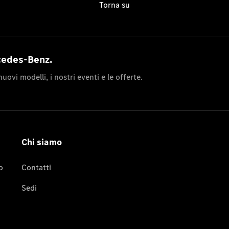
Ricambi
Originali,
Reman e
StarParts
Servizi
digitali
Mercedes-
Benz
Assistenza
stradale
Accessori
Originali
Collection
Richiami in
corso
Libretti
d'istruzione
d'uso